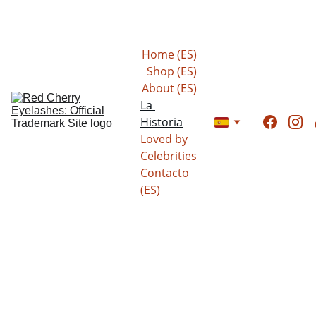
Ahorra ahora: ¡15% a 20% en todas las pestañas!
Home (ES)
Shop (ES)
About (ES)
La 
Historia
Loved by 
Celebrities
Contacto 
(ES)
La 
historia  