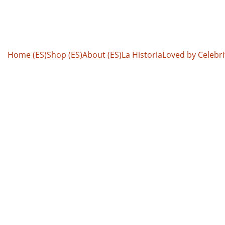
Ahorra ahora: ¡15% a 20% en todas las pestañas!
Home (ES)
Shop (ES)
About (ES)
La Historia
Loved by Celebri