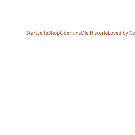
Jetzt sparen: 15% bis 20% auf alle Wimpern!
Startseite
Shop
Über uns
Die Historie
Loved by Ce