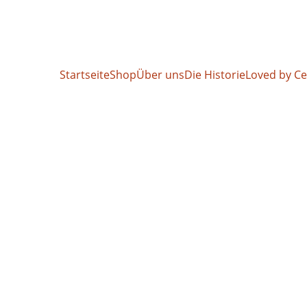
Jetzt sparen: 15% bis 20% auf alle Wimpern!
Startseite
Shop
Über uns
Die Historie
Loved by Ce